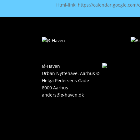
Html-link: https://calendar.google.c
Ø-Haven
Urban Nyttehave, Aarhus Ø
Helga Pedersens Gade
8000 Aarhus
anders@ø-haven.dk