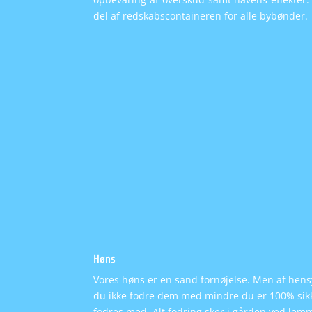
del af redskabscontaineren for alle bybønder.
Høns
Vores høns er en sand fornøjelse. Men af hens
du ikke fodre dem med mindre du er 100% sikke
fodres med. Alt fodring sker i gården ved lem