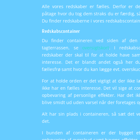
Alle vores redskaber er fælles. Derfor er d
påtage hvor du tog dem straks du er færdig, s
Du finder redskaberne i vores redskabscontain
Redskabscontainer
Du finder containeren ved siden af den 
tagterrassen, se
oversigtskort
. I redskabs
redskaber der skal til for at holde have sa
interesse. Det er blandt andet også her d
fællesfrø samt hvor du kan lægge evt. oversku
For at holde orden er det vigtigt at der ikke 
ikke har en fælles interesse. Det vil sige at co
opbevaring af personlige effekter. Har det ik
blive smidt ud uden varsel når der foretages o
Alt har sin plads i containeren, så sæt det v
det.
I bunden af containeren er der bygget et 
opbevaring af overskud samt havens effekter. 