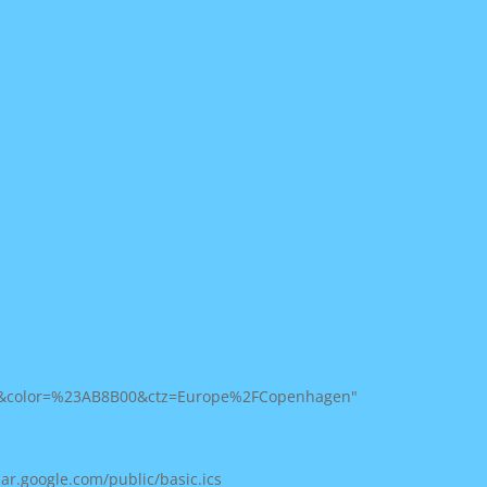
om&color=%23AB8B00&ctz=Europe%2FCopenhagen"
ar.google.com/public/basic.ics