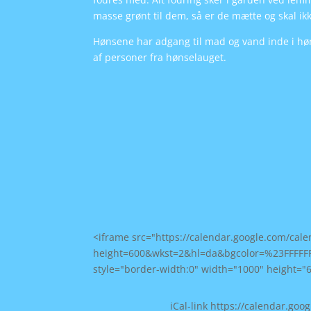
masse grønt til dem, så er de mætte og skal ik
Hønsene har adgang til mad og vand inde i hø
af personer fra hønselauget.
<iframe src="https://calendar.google.com/ca
height=600&wkst=2&hl=da&bgcolor=%23FFFFF
style="border-width:0" width="1000" height="
iCal-link https://calendar.go