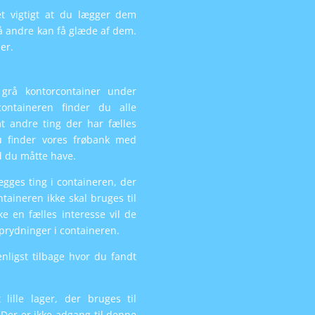
et vigtigt at du lægger dem
å andre kan få glæde af dem.
er.
grå kontorcontainer under
containeren finder du alle
mt andre ting der har fælles
u finder vores frøbank med
d du måtte have.
lægges ting i containeren, der
ntaineren ikke skal bruges til
ke en fælles interesse vil de
prydninger i containeren.
enligst tilbage hvor du fandt
lille lager, der bruges til
Der er ikke adgang til denne