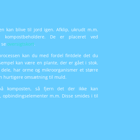
en kan blive til jord igen. Afklip, ukrudt m.m.
 kompostbeholdere. De er placeret ved
, se
oversigtskort
.
processen kan du med fordel fintdele det du
empel kan være en plante, der er gået i stok.
 dele, har orme og mikroorganismer et større
n hurtigere omsætning til muld.
å komposten, så fjern det der ikke kan
, opbindingselementer m.m. Disse smides i til