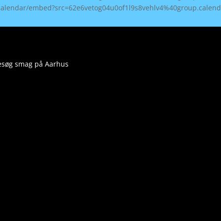
om/calendar/embed?src=62e6vetog04u0of1l9s8vehlv4%40group.cale