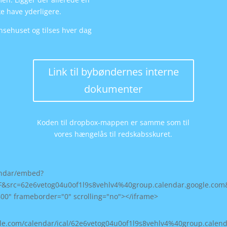
ke have yderligere.
nsehuset og tilses hver dag
Link til bybøndernes interne
dokumenter
Koden til dropbox-mappen er samme som til
vores hængelås til redskabsskuret.
lendar/embed?
F&src=62e6vetog04u0of1l9s8vehlv4%40group.calendar.google.c
600" frameborder="0" scrolling="no"></iframe>
ogle.com/calendar/ical/62e6vetog04u0of1l9s8vehlv4%40group.calend