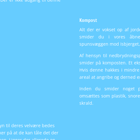
Kompost
Alt der er vokset op af jord
smider du i vores åbne
spunsvæggen mod Isbjerget
Af hensyn til nedbrydnings
smider på komposten. Et eks
Hvis denne hakkes i mindre
areal at angribe og derned e
Inden du smider noget p
omsættes som plastik, snore
skrald.
yn til deres velvære bedes
r på at de kan tåle det der
men. Ligger der allerede en