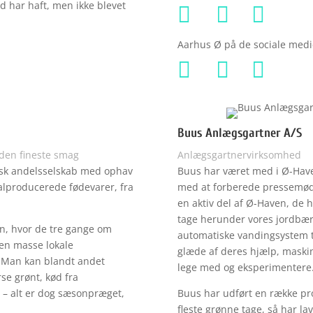
id har haft, men ikke blevet



Aarhus Ø på de sociale medi



Buus Anlægsgartner A/S
 den fineste smag
Anlægsgartnervirksomhed
isk andelsselskab med ophav
Buus har været med i Ø-Haven
kalproducerede fødevarer, fra
med at forberede pressemøde
en aktiv del af Ø-Haven, de h
tage herunder vores jordbær-
en, hvor de tre gange om
automatiske vandingsystem t
 en masse lokale
glæde af deres hjælp, maskine
. Man kan blandt andet
lege med og eksperimentere
rse grønt, kød fra
 – alt er dog sæsonpræget,
Buus har udført en række pro
fleste grønne tage, så har l