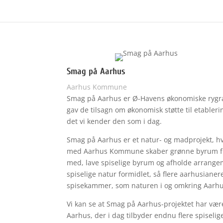
Smag på Aarhus
Aarhus Kommune
Smag på Aarhus er Ø-Havens økonomiske rygrad
gav de tilsagn om økonomisk støtte til etableri
det vi kender den som i dag.
Smag på Aarhus er et natur- og madprojekt, 
med Aarhus Kommune skaber grønne byrum ful
med, lave spiselige byrum og afholde arrange
spiselige natur formidlet, så flere aarhusian
spisekammer, som naturen i og omkring Aarhu
Vi kan se at Smag på Aarhus-projektet har væ
Aarhus, der i dag tilbyder endnu flere spiselig