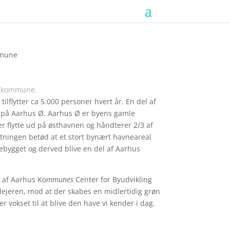
g kommune.
ilflytter ca 5.000 personer hvert år. En del af
nd på Aarhus Ø. Aarhus Ø er byens gamle
er flytte ud på østhavnen og håndterer 2/3 af
ytningen betød at et stort bynært havneareal
bebygget og derved blive en del af Aarhus
r af Aarhus Ko
mmunes
Center for Byudvikling
rdejeren, mod at der skabes en midlertidig grøn
 er vokset til at blive den have vi kender i dag.