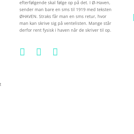
efterfølgende skal følge op på det. I Ø-Haven,
sender man bare en sms til 1919 med teksten
ØHAVEN. Straks får man en sms retur, hvor
man kan skrive sig på ventelisten. Mange står
derfor rent fysisk i haven når de skriver til op.



t
r