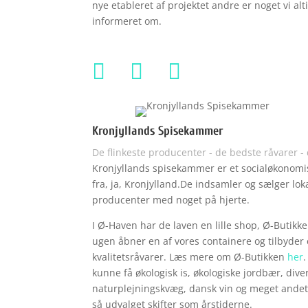
nye etableret af projektet andre er noget vi alt
informeret om.



Kronjyllands Spisekammer
De flinkeste producenter - de bedste råvarer -
Kronjyllands spisekammer er et socialøkonom
fra, ja, Kronjylland.De indsamler og sælger lo
producenter med noget på hjerte.
I Ø-Haven har de laven en lille shop, Ø-Butikk
ugen åbner en af vores containere og tilbyder
kvalitetsråvarer. Læs mere om Ø-Butikken
her
kunne få økologisk is, økologiske jordbær, dive
naturplejningskvæg, dansk vin og meget andet
så udvalget skifter som årstiderne.