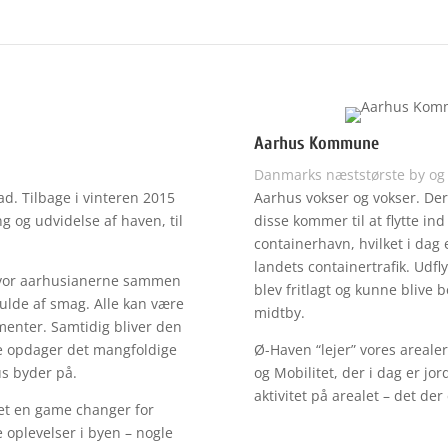
Aarhus Kommune
Danmarks næststørste by o
. Tilbage i vinteren 2015
Aarhus vokser og vokser. Der t
ng og udvidelse af haven, til
disse kommer til at flytte i
containerhavn, hvilket i dag 
landets containertrafik. Udfl
hvor aarhusianerne sammen
blev fritlagt og kunne blive 
de af smag. Alle kan være
midtby.
menter. Samtidig bliver den
ere opdager det mangfoldige
Ø-Haven “lejer” vores areale
s byder på.
og Mobilitet, der i dag er jo
aktivitet på arealet – det der
ret en game changer for
e oplevelser i byen – nogle