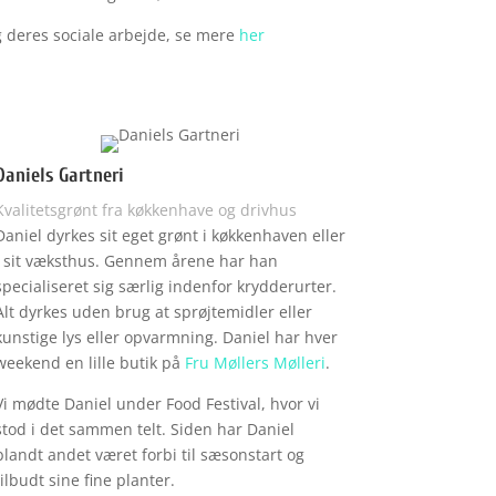
g deres sociale arbejde, se mere
her
Daniels Gartneri
Kvalitetsgrønt fra køkkenhave og drivhus
Daniel dyrkes sit eget grønt i køkkenhaven eller
i sit væksthus. Gennem årene har han
specialiseret sig særlig indenfor krydderurter.
Alt dyrkes uden brug at sprøjtemidler eller
kunstige lys eller opvarmning. Daniel har hver
weekend en lille butik på
Fru Møllers Mølleri
.
Vi mødte Daniel under Food Festival, hvor vi
stod i det sammen telt. Siden har Daniel
blandt andet været forbi til sæsonstart og
tilbudt sine fine planter.