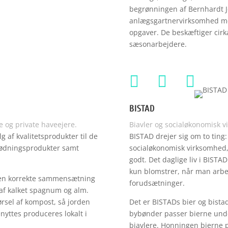
begrønningen af Bernhardt J
anlægsgartnervirksomhed med
opgaver. De beskæftiger cirka
sæsonarbejdere.



BISTAD
e og private haveejere.
Biavler og socialøkonomisk 
 af kvalitetsprodukter til de
BISTAD drejer sig om to ting:
gødningsprodukter samt
socialøkonomisk virksomhed,
godt. Det daglige liv i BIST
kun blomstrer, når man arbe
den korrekte sammensætning
forudsætninger.
 af kalket spagnum og alm.
førsel af kompost, så jorden
Det er BISTADs bier og bista
nyttes produceres lokalt i
bybønder passer bierne unde
biavlere. Honningen bierne 