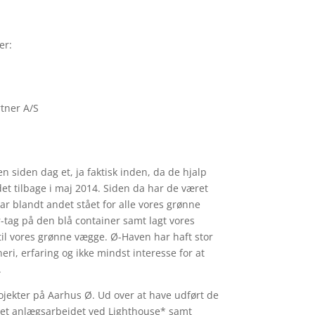
er:
 siden dag et, ja faktisk inden, da de hjalp
t tilbage i maj 2014. Siden da har de været
ar blandt andet stået for alle vores grønne
tag på den blå container samt lagt vores
il vores grønne vægge. Ø-Haven har haft stor
ri, erfaring og ikke mindst interesse for at
.
jekter på Aarhus Ø. Ud over at have udført de
avet anlægsarbejdet ved Lighthouse* samt