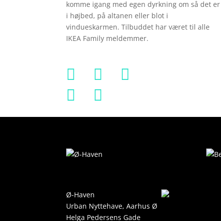
komme igang med egen dyrkning om så det er
i højbed, på altanen eller blot i
vindueskarmen. Tilbuddet har været til alle
IKEA Family meldemmer.





Ø-Haven
Urban Nyttehave, Aarhus Ø
Helga Pedersens Gade